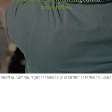
bronze na categoria "ações de promo e live marketing" do prêmio colunistas