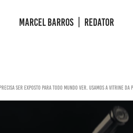
MARCEL BARROS  |  REDATOR
precisa ser exposto para todo mundo ver. Usamos a vitrine da p