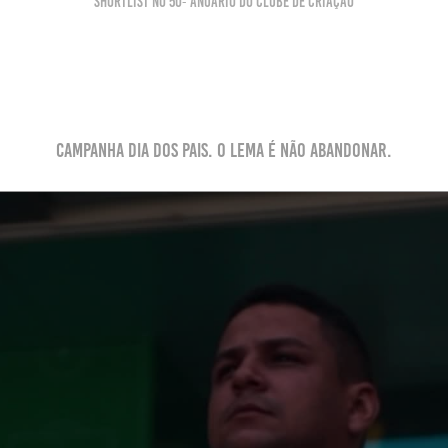
Shortlist no 50º Anuário do Clube de Criação
Campanha Dia dos pais. o lema é não abandonar.